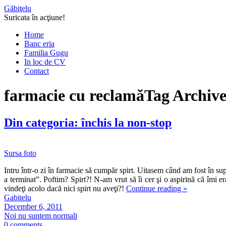
Găbiţelu
Suricata în acţiune!
Home
Banc eria
Familia Gugu
In loc de CV
Contact
farmacie cu reclamă
Tag Archive
Din categoria: închis la non-stop
Sursa foto
Intru într-o zi în farmacie să cumpăr spirt. Uitasem când am fost în s
a terminat”. Poftim? Spirt?! N-am vrut să îi cer şi o aspirină că îmi e
vindeţi acolo dacă nici spirt nu aveţi?!
Continue reading
»
Gabitelu
December 6, 2011
Noi nu suntem normali
0 comments