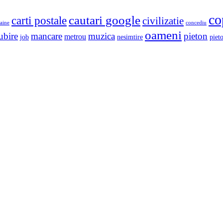
co
cautari google
carti postale
civilizatie
aine
concediu
oameni
ubire
mancare
muzica
pieton
metrou
job
nesimtire
pieto