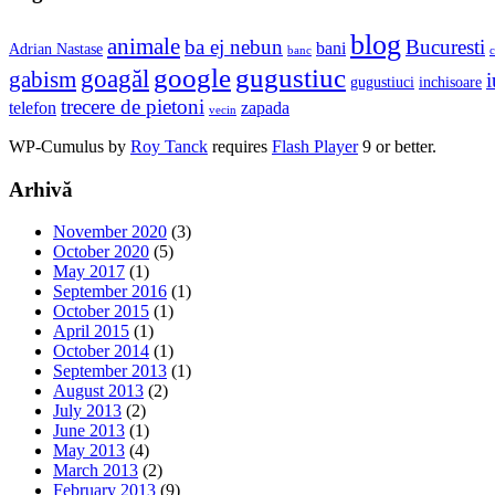
blog
animale
ba ej nebun
Bucuresti
bani
Adrian Nastase
banc
c
google
gugustiuc
goagăl
gabism
i
gugustiuci
inchisoare
trecere de pietoni
telefon
zapada
vecin
WP-Cumulus by
Roy Tanck
requires
Flash Player
9 or better.
Arhivă
November 2020
(3)
October 2020
(5)
May 2017
(1)
September 2016
(1)
October 2015
(1)
April 2015
(1)
October 2014
(1)
September 2013
(1)
August 2013
(2)
July 2013
(2)
June 2013
(1)
May 2013
(4)
March 2013
(2)
February 2013
(9)