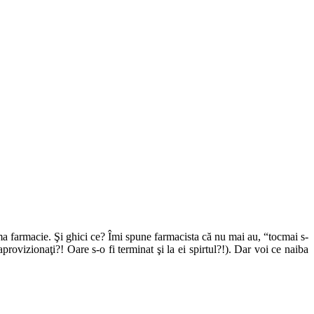
ma farmacie. Şi ghici ce? Îmi spune farmacista că nu mai au, “tocmai s-
rovizionaţi?! Oare s-o fi terminat şi la ei spirtul?!). Dar voi ce naiba