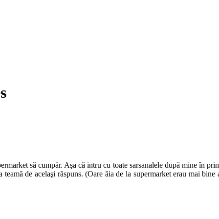
s
upermarket să cumpăr. Aşa că intru cu toate sarsanalele după mine în pri
ra teamă de acelaşi răspuns. (Oare ăia de la supermarket erau mai bine ap