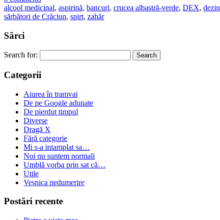
alcool medicinal
,
aspirină
,
bancuri
,
crucea albastră-verde
,
DEX
,
dezin
sărbători de Crăciun
,
spirt
,
zahăr
Sărci
Search for:
Categorii
Aiurea în tramvai
De pe Google adunate
De pierdut timpul
Diverse
Dragă X
Fără categorie
Mi s-a intamplat sa…
Noi nu suntem normali
Umblă vorba prin sat că…
Utile
Veşnica nedumerire
Postări recente