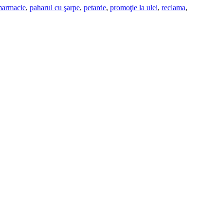
armacie
,
paharul cu şarpe
,
petarde
,
promoţie la ulei
,
reclama
,