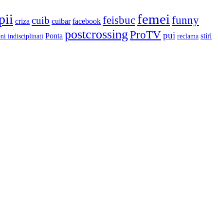
femei
pii
feisbuc
funny
cuib
criza
cuibar
facebook
postcrossing
ProTV
pui
Ponta
stiri
ni indisciplinati
reclama