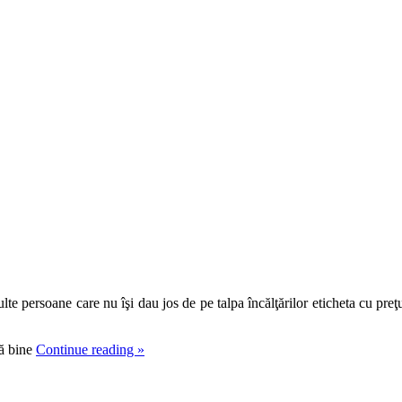
te persoane care nu îşi dau jos de pe talpa încălţărilor eticheta cu preţu
nă bine
Continue reading
»