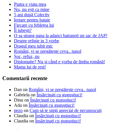
Piatra e viata mea
Nu, nu ești ca mine
5 ani după Colectiv
Iertare pentru bataie
Fiecare cu feblețea lui
Îl iubești?
O sa strang pana la adanci batraneti un sac de JAP!
Despre religie in 3 vorbe
Dragul meu iubit mic
Români, vi se pregăteşte ceva.. nasol
Șoc, refuz, nu
Diplomaţie? Nu şi când e vorba de limba română!
Mama lui de rest!
Comentarii recente
Dan
on
Români, vi se pregăteşte ceva.. nasol
Gabriela
on
Însărcinaţi cu guguştiuci!
Dinu
on
Însărcinaţi cu guguştiuci!
Ada
on
Însărcinaţi cu guguştiuci!
pezo
on
Cum să te simţi apreciat de necunoscuţi
Claudia
on
Însărcinaţi cu guguştiuci!
Claudia
on
Însărcinaţi cu guguştiuci!