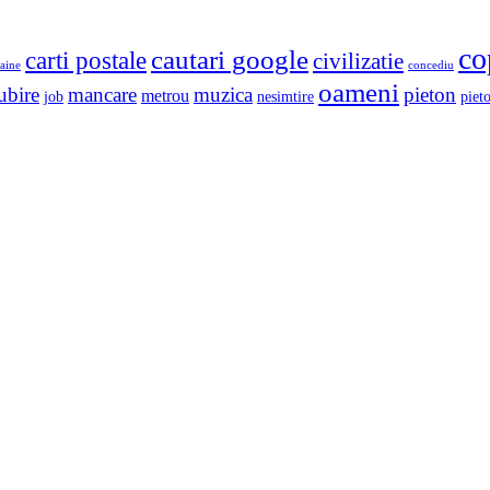
co
cautari google
carti postale
civilizatie
aine
concediu
oameni
ubire
mancare
muzica
pieton
metrou
job
nesimtire
pieto