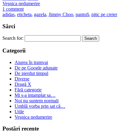
Veşnica nedumerire
1 comment
adidas
,
eticheta
,
gazela
,
Jimmy Choo
,
pantofi
,
pitic pe creier
Sărci
Search for:
Categorii
Aiurea în tramvai
De pe Google adunate
De pierdut timpul
Diverse
Dragă X
Fără categorie
Mi s-a intamplat sa…
Noi nu suntem normali
Umblă vorba prin sat că…
Utile
Veşnica nedumerire
Postări recente