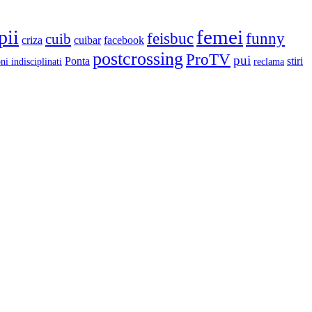
femei
pii
feisbuc
funny
cuib
criza
cuibar
facebook
postcrossing
ProTV
pui
Ponta
stiri
ni indisciplinati
reclama