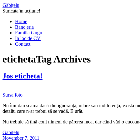
Găbiţelu
Suricata în acţiune!
Home
Banc eria
Familia Gugu
In loc de CV
Contact
eticheta
Tag Archives
Jos eticheta!
Sursa foto
Nu îmi dau seama dacă din ignoranţă, uitare sau indiferenţă, există mul
detaliu care n-ar trebui să se vadă. E urât.
Nu trebuie să ţină cont nimeni de părerea mea, dar când văd o cucoa
Gabitelu
November 7, 2011