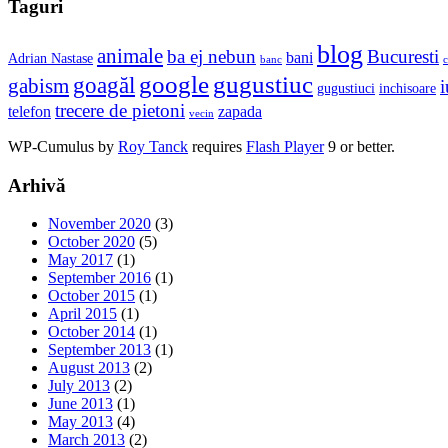
Taguri
blog
animale
ba ej nebun
Bucuresti
bani
Adrian Nastase
banc
c
google
gugustiuc
goagăl
gabism
i
gugustiuci
inchisoare
trecere de pietoni
telefon
zapada
vecin
WP-Cumulus by
Roy Tanck
requires
Flash Player
9 or better.
Arhivă
November 2020
(3)
October 2020
(5)
May 2017
(1)
September 2016
(1)
October 2015
(1)
April 2015
(1)
October 2014
(1)
September 2013
(1)
August 2013
(2)
July 2013
(2)
June 2013
(1)
May 2013
(4)
March 2013
(2)