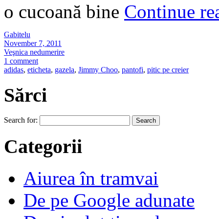
o cucoană bine
Continue r
Gabitelu
November 7, 2011
Veşnica nedumerire
1 comment
adidas
,
eticheta
,
gazela
,
Jimmy Choo
,
pantofi
,
pitic pe creier
Sărci
Search for:
Categorii
Aiurea în tramvai
De pe Google adunate