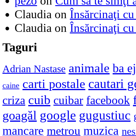
pezo
on
Cum să te simţi 
Claudia
on
Însărcinaţi cu
Claudia
on
Însărcinaţi cu
Taguri
animale
ba e
Adrian Nastase
cautari 
carti postale
caine
cuib
criza
cuibar
facebook
google
gugustiuc
goagăl
mancare
muzica
metrou
nes