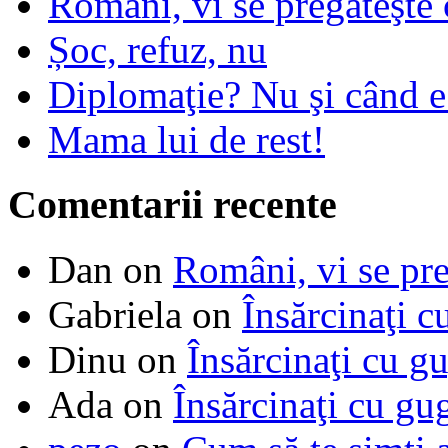
Români, vi se pregăteşte 
Șoc, refuz, nu
Diplomaţie? Nu şi când 
Mama lui de rest!
Comentarii recente
Dan
on
Români, vi se pre
Gabriela
on
Însărcinaţi c
Dinu
on
Însărcinaţi cu g
Ada
on
Însărcinaţi cu gu