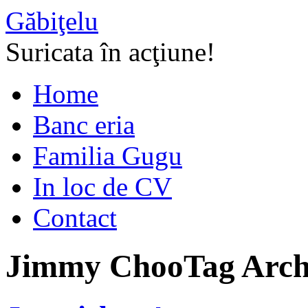
Găbiţelu
Suricata în acţiune!
Home
Banc eria
Familia Gugu
In loc de CV
Contact
Jimmy Choo
Tag Arch