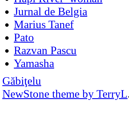
Jurnal de Belgia
Marius Tanef
Pato
Razvan Pascu
Yamasha
Găbiţelu
NewStone theme by TerryL