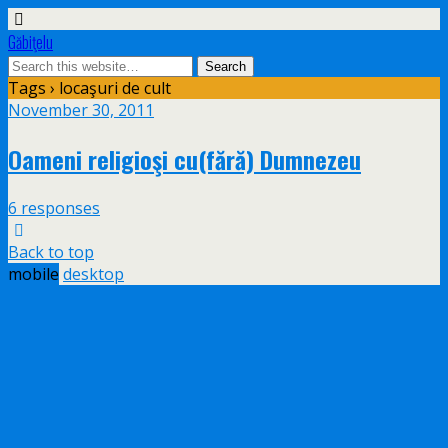
Găbiţelu
Tags › locaşuri de cult
November 30, 2011
Oameni religioşi cu(fără) Dumnezeu
6 responses
Back to top
mobile
desktop