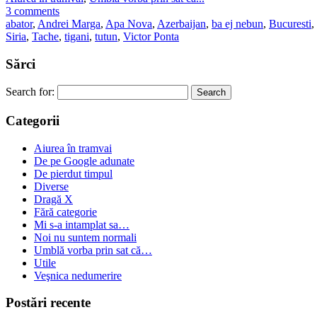
3 comments
abator
,
Andrei Marga
,
Apa Nova
,
Azerbaijan
,
ba ej nebun
,
Bucuresti
,
Siria
,
Tache
,
tigani
,
tutun
,
Victor Ponta
Sărci
Search for:
Categorii
Aiurea în tramvai
De pe Google adunate
De pierdut timpul
Diverse
Dragă X
Fără categorie
Mi s-a intamplat sa…
Noi nu suntem normali
Umblă vorba prin sat că…
Utile
Veşnica nedumerire
Postări recente