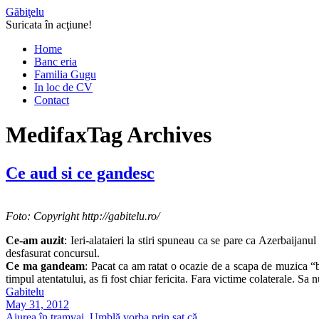
Găbiţelu
Suricata în acţiune!
Home
Banc eria
Familia Gugu
In loc de CV
Contact
Medifax
Tag Archives
Ce aud si ce gandesc
Foto: Copyright http://gabitelu.ro/
Ce-am auzit
: Ieri-alataieri la stiri spuneau ca se pare ca Azerbaijanu
desfasurat concursul.
Ce ma gandeam
: Pacat ca am ratat o ocazie de a scapa de muzica “bu
timpul atentatului, as fi fost chiar fericita. Fara victime colaterale. Sa
Gabitelu
May 31, 2012
Aiurea în tramvai
,
Umblă vorba prin sat că...