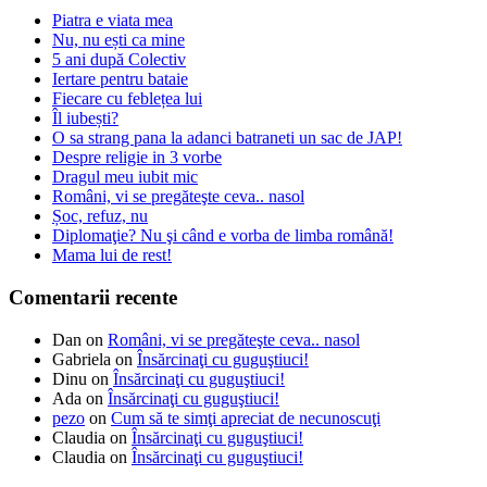
Piatra e viata mea
Nu, nu ești ca mine
5 ani după Colectiv
Iertare pentru bataie
Fiecare cu feblețea lui
Îl iubești?
O sa strang pana la adanci batraneti un sac de JAP!
Despre religie in 3 vorbe
Dragul meu iubit mic
Români, vi se pregăteşte ceva.. nasol
Șoc, refuz, nu
Diplomaţie? Nu şi când e vorba de limba română!
Mama lui de rest!
Comentarii recente
Dan
on
Români, vi se pregăteşte ceva.. nasol
Gabriela
on
Însărcinaţi cu guguştiuci!
Dinu
on
Însărcinaţi cu guguştiuci!
Ada
on
Însărcinaţi cu guguştiuci!
pezo
on
Cum să te simţi apreciat de necunoscuţi
Claudia
on
Însărcinaţi cu guguştiuci!
Claudia
on
Însărcinaţi cu guguştiuci!