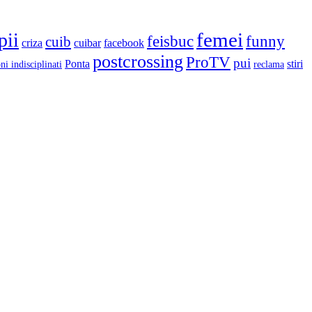
femei
pii
feisbuc
funny
cuib
criza
cuibar
facebook
postcrossing
ProTV
pui
Ponta
stiri
ni indisciplinati
reclama