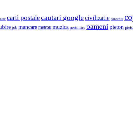
co
cautari google
carti postale
civilizatie
aine
concediu
oameni
ubire
mancare
muzica
pieton
metrou
job
nesimtire
pieto