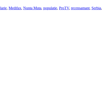
larie
,
Medifax
,
Nunta Muta
,
populatie
,
ProTV
,
recensamant
,
Serbia
,