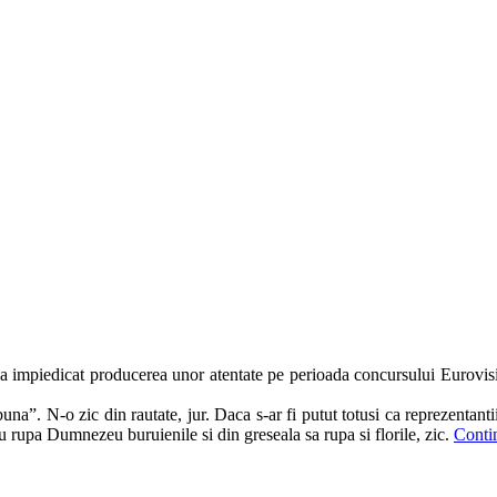
l a impiedicat producerea unor atentate pe perioada concursului Eurovision
na”. N-o zic din rautate, jur. Daca s-ar fi putut totusi ca reprezentantii
 nu rupa Dumnezeu buruienile si din greseala sa rupa si florile, zic.
Conti