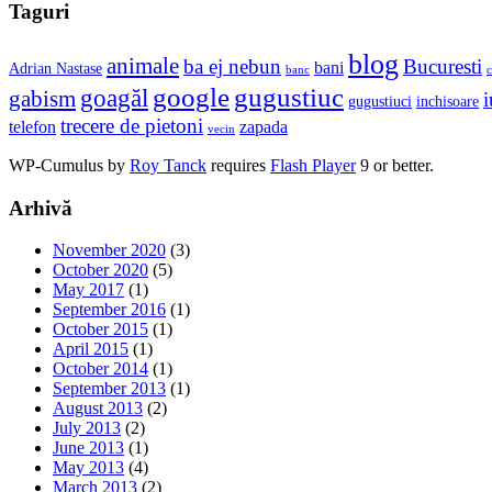
Taguri
blog
animale
ba ej nebun
Bucuresti
bani
Adrian Nastase
banc
c
google
gugustiuc
goagăl
gabism
i
gugustiuci
inchisoare
trecere de pietoni
telefon
zapada
vecin
WP-Cumulus by
Roy Tanck
requires
Flash Player
9 or better.
Arhivă
November 2020
(3)
October 2020
(5)
May 2017
(1)
September 2016
(1)
October 2015
(1)
April 2015
(1)
October 2014
(1)
September 2013
(1)
August 2013
(2)
July 2013
(2)
June 2013
(1)
May 2013
(4)
March 2013
(2)