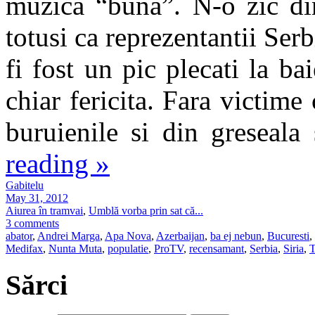
muzica “buna”. N-o zic din
totusi ca reprezentantii Ser
fi fost un pic plecati la bai
chiar fericita. Fara victim
buruienile si din greseala 
reading
»
Gabitelu
May 31, 2012
Aiurea în tramvai
,
Umblă vorba prin sat că...
3 comments
abator
,
Andrei Marga
,
Apa Nova
,
Azerbaijan
,
ba ej nebun
,
Bucuresti
,
Medifax
,
Nunta Muta
,
populatie
,
ProTV
,
recensamant
,
Serbia
,
Siria
,
T
Sărci