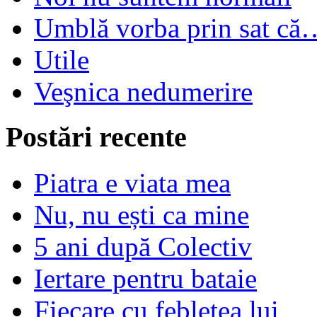
Umblă vorba prin sat că
Utile
Veşnica nedumerire
Postări recente
Piatra e viata mea
Nu, nu ești ca mine
5 ani după Colectiv
Iertare pentru bataie
Fiecare cu feblețea lui