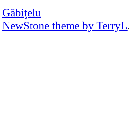
Găbiţelu
NewStone theme by TerryL