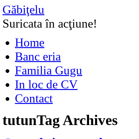
Găbiţelu
Suricata în acţiune!
Home
Banc eria
Familia Gugu
In loc de CV
Contact
tutun
Tag Archives