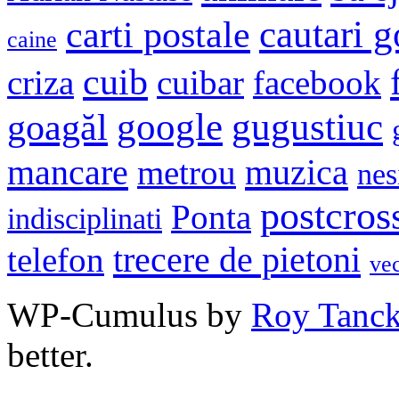
cautari 
carti postale
caine
cuib
criza
cuibar
facebook
google
gugustiuc
goagăl
mancare
muzica
metrou
nes
postcros
Ponta
indisciplinati
trecere de pietoni
telefon
ve
WP-Cumulus by
Roy Tanc
better.