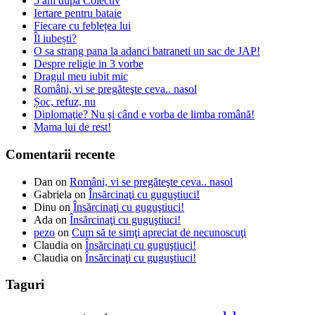
5 ani după Colectiv
Iertare pentru bataie
Fiecare cu feblețea lui
Îl iubești?
O sa strang pana la adanci batraneti un sac de JAP!
Despre religie in 3 vorbe
Dragul meu iubit mic
Români, vi se pregăteşte ceva.. nasol
Șoc, refuz, nu
Diplomaţie? Nu şi când e vorba de limba română!
Mama lui de rest!
Comentarii recente
Dan
on
Români, vi se pregăteşte ceva.. nasol
Gabriela
on
Însărcinaţi cu guguştiuci!
Dinu
on
Însărcinaţi cu guguştiuci!
Ada
on
Însărcinaţi cu guguştiuci!
pezo
on
Cum să te simţi apreciat de necunoscuţi
Claudia
on
Însărcinaţi cu guguştiuci!
Claudia
on
Însărcinaţi cu guguştiuci!
Taguri