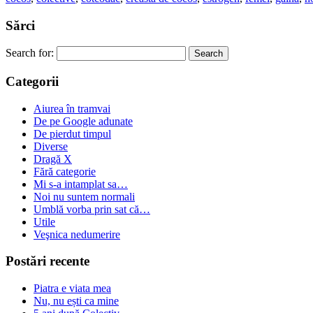
Sărci
Search for:
Categorii
Aiurea în tramvai
De pe Google adunate
De pierdut timpul
Diverse
Dragă X
Fără categorie
Mi s-a intamplat sa…
Noi nu suntem normali
Umblă vorba prin sat că…
Utile
Veşnica nedumerire
Postări recente
Piatra e viata mea
Nu, nu ești ca mine