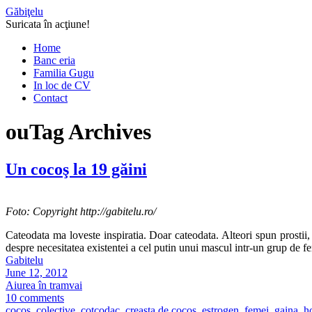
Găbiţelu
Suricata în acţiune!
Home
Banc eria
Familia Gugu
In loc de CV
Contact
ou
Tag Archives
Un cocoş la 19 găini
Foto: Copyright http://gabitelu.ro/
Cateodata ma loveste inspiratia. Doar cateodata. Alteori spun prostii, 
despre necesitatea existentei a cel putin unui mascul intr-un grup de f
Gabitelu
June 12, 2012
Aiurea în tramvai
10 comments
cocos
,
colective
,
cotcodac
,
creasta de cocos
,
estrogen
,
femei
,
gaina
,
h