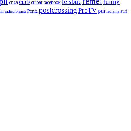
femei
pii
feisbuc
funny
cuib
criza
cuibar
facebook
postcrossing
ProTV
pui
Ponta
stiri
ni indisciplinati
reclama