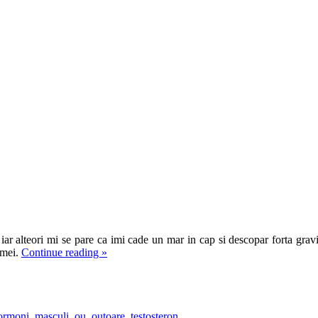
iar alteori mi se pare ca imi cade un mar in cap si descopar forta gravit
emei.
Continue reading
»
ormoni
,
masculi
,
ou
,
outoare
,
testosteron