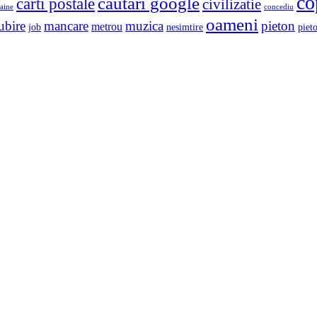
co
cautari google
carti postale
civilizatie
aine
concediu
oameni
ubire
mancare
muzica
pieton
metrou
job
nesimtire
pieto