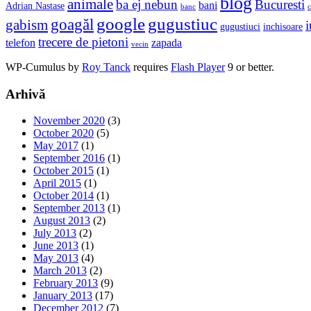
blog
animale
ba ej nebun
Bucuresti
bani
Adrian Nastase
banc
c
google
gugustiuc
goagăl
gabism
i
gugustiuci
inchisoare
trecere de pietoni
telefon
zapada
vecin
WP-Cumulus by
Roy Tanck
requires
Flash Player
9 or better.
Arhivă
November 2020
(3)
October 2020
(5)
May 2017
(1)
September 2016
(1)
October 2015
(1)
April 2015
(1)
October 2014
(1)
September 2013
(1)
August 2013
(2)
July 2013
(2)
June 2013
(1)
May 2013
(4)
March 2013
(2)
February 2013
(9)
January 2013
(17)
December 2012
(7)