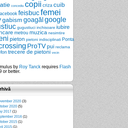
copii
zatie
cuib
criza
concediu
femei
feisbuc
facebook
google
y
goagăl
gabism
stiuc
iubire
gugustiuci
inchisoare
ncare
muzica
metrou
nesimtire
eni
pieton
Ponta
pietoni indisciplinati
crossing
ProTV
pui
reclama
trecere de pietoni
efon
vecin
mulus by
Roy Tanck
requires
Flash
 or better.
rhivă
vember 2020
(3)
tober 2020
(5)
y 2017
(1)
ptember 2016
(1)
tober 2015
(1)
ril 2015
(1)