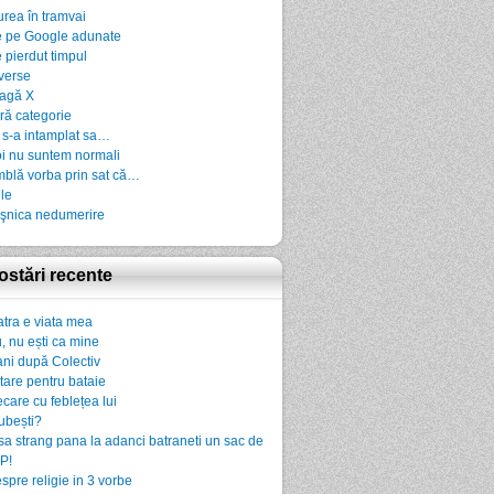
urea în tramvai
 pe Google adunate
 pierdut timpul
verse
agă X
ră categorie
 s-a intamplat sa…
i nu suntem normali
blă vorba prin sat că…
ile
şnica nedumerire
ostări recente
atra e viata mea
, nu ești ca mine
ani după Colectiv
rtare pentru bataie
ecare cu feblețea lui
iubești?
sa strang pana la adanci batraneti un sac de
P!
spre religie in 3 vorbe