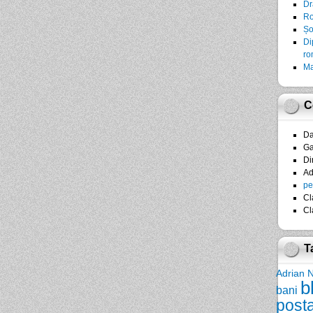
Dr
Ro
Șo
Di
ro
Ma
C
D
Ga
Di
A
pe
Cl
Cl
T
Adrian 
b
bani
post