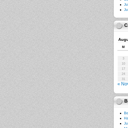
Ju
Ju
C
Augu
M
3
10
17
24
31
« No
B
Bo
Ha
Ju