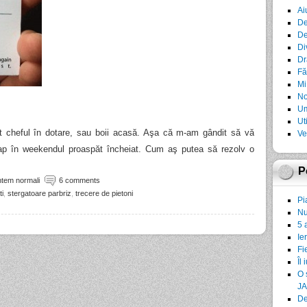
Ai
De
De
Di
Dr
Fă
Mi
No
Um
Ut
t cheful în dotare, sau boii acasă. Aşa că m-am gândit să vă
Ve
cap în weekendul proaspăt încheiat. Cum aş putea să rezolv o
P
ntem normali
6 comments
ti
,
stergatoare parbriz
,
trecere de pietoni
Pi
Nu
5 
Ie
Fi
Îl 
O 
JA
De