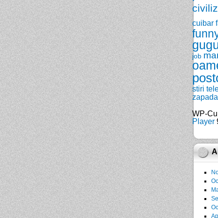
civili
cuibar
funn
gugu
ma
job
oam
post
stiri
tel
zapada
WP-Cu
Player
9
A
No
Oc
Ma
Se
Oc
Ap