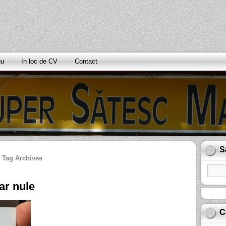
gu
In loc de CV
Contact
S
Tag Archives
ar nule
C