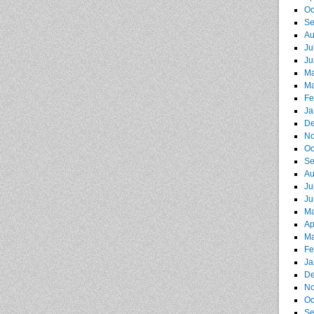
Oc
Se
Au
Ju
Ju
Ma
Ma
Fe
Ja
De
No
Oc
Se
Au
Ju
Ju
Ma
Ap
Ma
Fe
Ja
De
No
Oc
Se