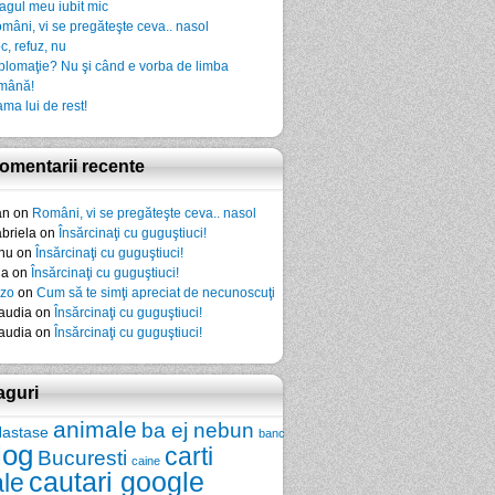
agul meu iubit mic
mâni, vi se pregăteşte ceva.. nasol
c, refuz, nu
plomaţie? Nu şi când e vorba de limba
mână!
ma lui de rest!
omentarii recente
an
on
Români, vi se pregăteşte ceva.. nasol
briela
on
Însărcinaţi cu guguştiuci!
nu
on
Însărcinaţi cu guguştiuci!
da
on
Însărcinaţi cu guguştiuci!
zo
on
Cum să te simţi apreciat de necunoscuţi
audia
on
Însărcinaţi cu guguştiuci!
audia
on
Însărcinaţi cu guguştiuci!
aguri
animale
ba ej nebun
Nastase
banc
log
carti
Bucuresti
caine
cautari google
ale