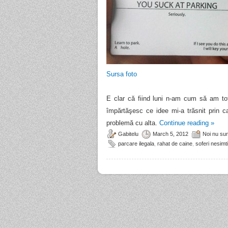
Sursa foto
E clar că fiind luni n-am cum să am to
împărtăşesc ce idee mi-a trăsnit prin 
problemă cu alta.
Continue reading
»
Gabitelu
March 5, 2012
Noi nu su
parcare ilegala
,
rahat de caine
,
soferi nesimti