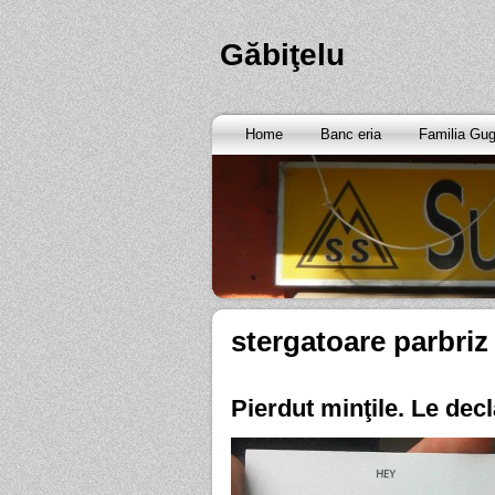
Găbiţelu
Home
Banc eria
Familia Gu
stergatoare parbriz
Pierdut minţile. Le decl