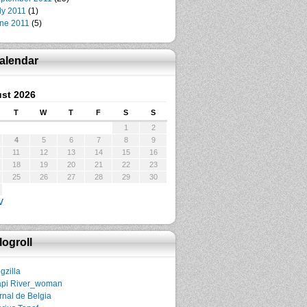
ly 2011
(1)
ne 2011
(5)
alendar
st 2026
T
W
T
F
S
S
1
2
4
5
6
7
8
9
11
12
13
14
15
16
18
19
20
21
22
23
25
26
27
28
29
30
v
logroll
gzilla
pi River_woman
rnal de Belgia