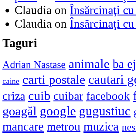
Claudia
on
Însărcinaţi cu
Claudia
on
Însărcinaţi cu
Taguri
animale
ba e
Adrian Nastase
cautari 
carti postale
caine
cuib
criza
cuibar
facebook
google
gugustiuc
goagăl
mancare
muzica
metrou
nes