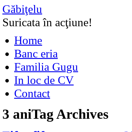
Găbiţelu
Suricata în acţiune!
Home
Banc eria
Familia Gugu
In loc de CV
Contact
3 ani
Tag Archives