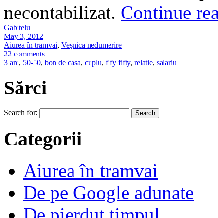
necontabilizat.
Continue re
Gabitelu
May 3, 2012
Aiurea în tramvai
,
Veşnica nedumerire
22 comments
3 ani
,
50-50
,
bon de casa
,
cuplu
,
fify fifty
,
relatie
,
salariu
Sărci
Search for:
Categorii
Aiurea în tramvai
De pe Google adunate
De pierdut timpul