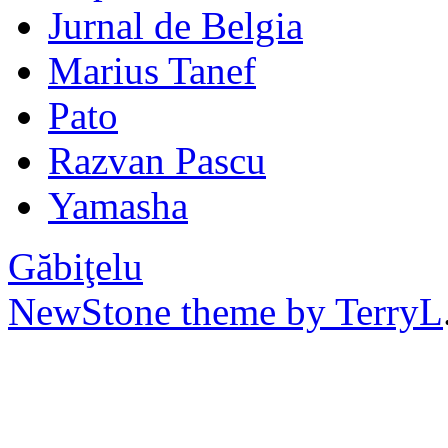
Jurnal de Belgia
Marius Tanef
Pato
Razvan Pascu
Yamasha
Găbiţelu
NewStone theme by TerryL