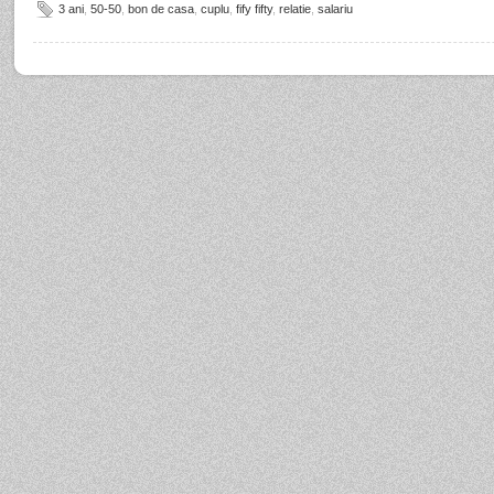
3 ani
,
50-50
,
bon de casa
,
cuplu
,
fify fifty
,
relatie
,
salariu