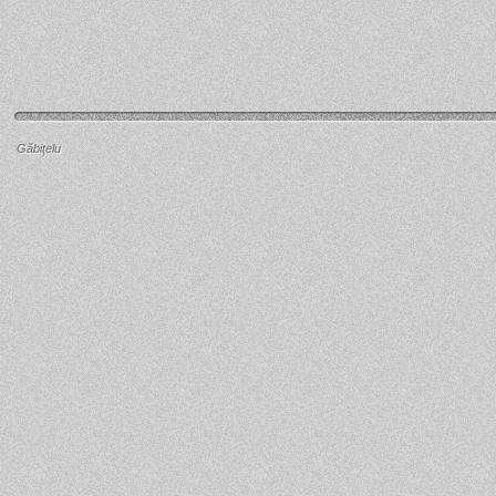
Găbiţelu