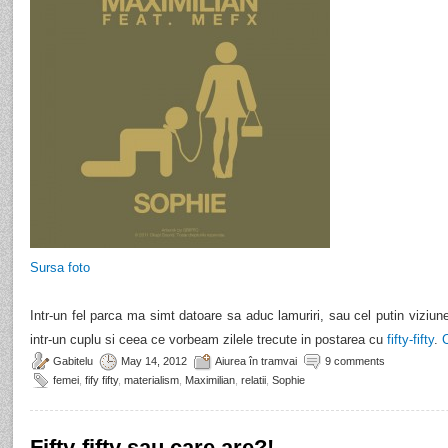
Sursa foto
Intr-un fel parca ma simt datoare sa aduc lamuriri, sau cel putin viziu
intr-un cuplu si ceea ce vorbeam zilele trecute in postarea cu
fifty-fifty
.
Gabitelu
May 14, 2012
Aiurea în tramvai
9 comments
femei
,
fify fifty
,
materialism
,
Maximilian
,
relatii
,
Sophie
Fifty-fifty sau care are?!