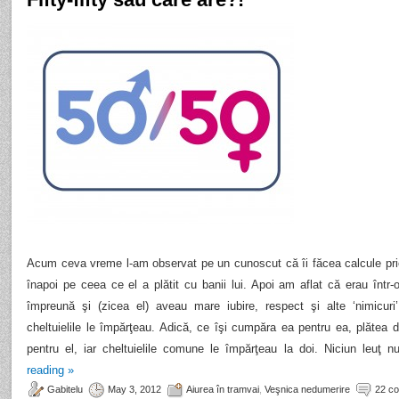
Acum ceva vreme l-am observat pe un cunoscut că îi făcea calcule priet
înapoi pe ceea ce el a plătit cu banii lui. Apoi am aflat că erau într-o
împreună şi (zicea el) aveau mare iubire, respect şi alte ‘nimicuri’
cheltuielile le împărţeau. Adică, ce îşi cumpăra ea pentru ea, plătea do
pentru el, iar cheltuielile comune le împărţeau la doi. Niciun leuţ 
reading
»
Gabitelu
May 3, 2012
Aiurea în tramvai
,
Veşnica nedumerire
22 c