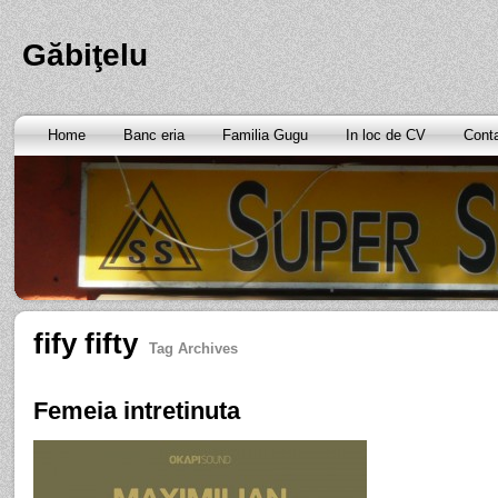
Găbiţelu
Home
Banc eria
Familia Gugu
In loc de CV
Cont
fify fifty
Tag Archives
Femeia intretinuta