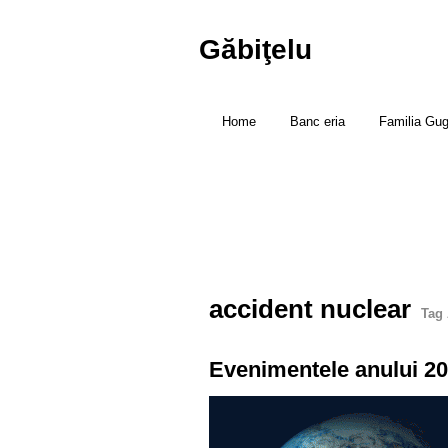
Găbiţelu
Home
Banc eria
Familia Gu
accident nuclear
Tag 
Evenimentele anului 2