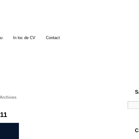
gu
In loc de CV
Contact
S
Archives
011
C