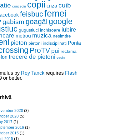
copii
zatie
cuib
criza
concediu
femei
feisbuc
facebook
google
y
goagăl
gabism
stiuc
iubire
gugustiuci
inchisoare
ncare
muzica
metrou
nesimtire
eni
pieton
Ponta
pietoni indisciplinati
crossing
ProTV
pui
reclama
trecere de pietoni
efon
vecin
mulus by
Roy Tanck
requires
Flash
 or better.
rhivă
vember 2020
(3)
tober 2020
(5)
y 2017
(1)
ptember 2016
(1)
tober 2015
(1)
ril 2015
(1)