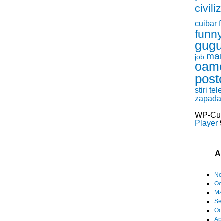
civili
cuibar
funn
gugu
ma
job
oam
post
stiri
tel
zapada
WP-Cu
Player
9
A
No
Oc
Ma
Se
Oc
Ap