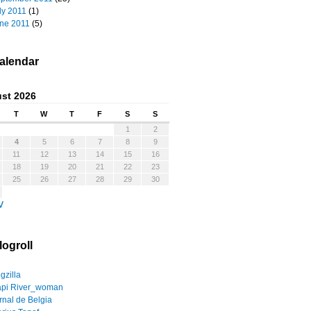
ly 2011
(1)
ne 2011
(5)
alendar
st 2026
T
W
T
F
S
S
1
2
4
5
6
7
8
9
11
12
13
14
15
16
18
19
20
21
22
23
25
26
27
28
29
30
v
logroll
gzilla
pi River_woman
rnal de Belgia