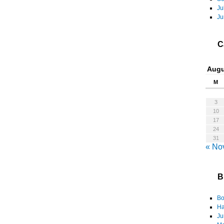
Ju
Ju
C
Augu
M
3
10
17
24
31
« No
B
Bo
Ha
Ju