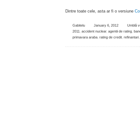
Dintre toate cele, asta ar fi o versiune
Co
Gabitelu
January 6, 2012
Umblă vo
2011
,
accident nuclear
,
agentii de rating
,
ban
primavara araba
,
rating de credit
,
refinantari
,