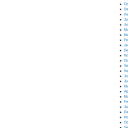
Oc
Se
Au
Ju
Ju
Ma
Ma
Fe
Ja
De
No
Oc
Se
Au
Ju
Ju
Ma
Ap
Ma
Fe
Ja
De
No
Oc
Se