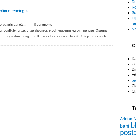
Dr
Ro
ntinue reading
»
Șo
Di
ro
rba prin sat că...
0 comments
Ma
ci
,
conflicte
,
criza
,
criza datoriilor
,
e.coli
,
epidemie e.coli
,
financiar
,
Osama
,
retraogradari rating
,
revolte
,
social-economice
,
top 2011
,
top evenimente
C
D
Ga
Di
A
pe
Cl
Cl
T
Adrian 
b
bani
post