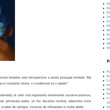
Ai
De
De
Di
Dr
Fă
Mi
No
Um
Ut
Ve
P
Pi
Nu
ziste tentatiei unei retrospective a anului proaspat incheiat. Ma
5 
nu-si cunoaste istoria, e condamnat sa o repete”
.
Ie
Fi
Îl 
ndenitati) al celor mai importante evenimente social-economice,
O 
nat: primavara araba, un mic dezastru nuclear, adancirea crizei
JA
 scaderi de ratinguri, incercari de refinantare si multe altele.
De