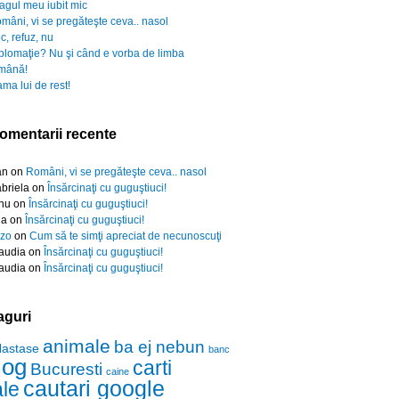
agul meu iubit mic
mâni, vi se pregăteşte ceva.. nasol
c, refuz, nu
plomaţie? Nu şi când e vorba de limba
mână!
ma lui de rest!
omentarii recente
an
on
Români, vi se pregăteşte ceva.. nasol
briela
on
Însărcinaţi cu guguştiuci!
nu
on
Însărcinaţi cu guguştiuci!
da
on
Însărcinaţi cu guguştiuci!
zo
on
Cum să te simţi apreciat de necunoscuţi
audia
on
Însărcinaţi cu guguştiuci!
audia
on
Însărcinaţi cu guguştiuci!
aguri
animale
ba ej nebun
Nastase
banc
log
carti
Bucuresti
caine
cautari google
ale