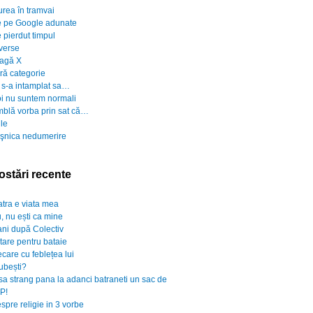
urea în tramvai
 pe Google adunate
 pierdut timpul
verse
agă X
ră categorie
 s-a intamplat sa…
i nu suntem normali
blă vorba prin sat că…
ile
şnica nedumerire
ostări recente
atra e viata mea
, nu ești ca mine
ani după Colectiv
rtare pentru bataie
ecare cu feblețea lui
iubești?
sa strang pana la adanci batraneti un sac de
P!
spre religie in 3 vorbe