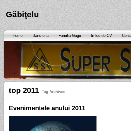
Găbiţelu
Home
Banc eria
Familia Gugu
In loc de CV
Cont
top 2011
Tag Archives
Evenimentele anului 2011