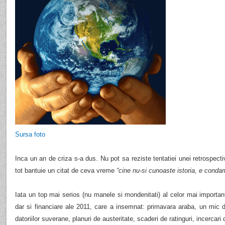
Sursa foto
Inca un an de criza s-a dus. Nu pot sa reziste tentatiei unei retrospect
tot bantuie un citat de ceva vreme
“cine nu-si cunoaste istoria, e conda
Iata un top mai serios (nu manele si mondenitati) al celor mai import
dar si financiare ale 2011, care a insemnat: primavara araba, un mic d
datoriilor suverane, planuri de austeritate, scaderi de ratinguri, incercari 