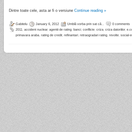
Dintre toate cele, asta ar fi o versiune
Continue reading
»
Gabitelu
January 6, 2012
Umblă vorba prin sat că...
0 comments
2011
,
accident nuclear
,
agentii de rating
,
banci
,
conflicte
,
criza
,
criza datoriilor
,
e.co
primavara araba
,
rating de credit
,
refinantari
,
retraogradari rating
,
revolte
,
social-