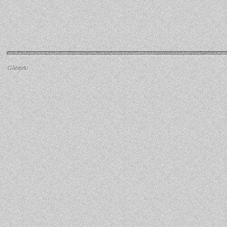
Găbiţelu