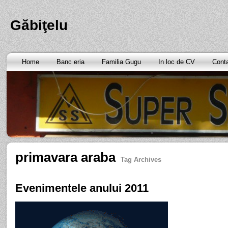
Găbiţelu
Home
Banc eria
Familia Gugu
In loc de CV
Cont
primavara araba
Tag Archives
Evenimentele anului 2011