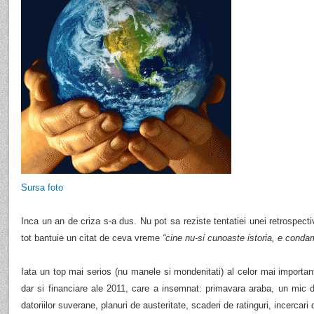
Sursa foto
Inca un an de criza s-a dus. Nu pot sa reziste tentatiei unei retrospect
tot bantuie un citat de ceva vreme
“cine nu-si cunoaste istoria, e conda
Iata un top mai serios (nu manele si mondenitati) al celor mai import
dar si financiare ale 2011, care a insemnat: primavara araba, un mic d
datoriilor suverane, planuri de austeritate, scaderi de ratinguri, incercari 