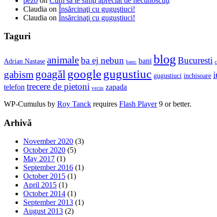
pezo
on
Cum să te simţi apreciat de necunoscuţi
Claudia
on
Însărcinaţi cu guguştiuci!
Claudia
on
Însărcinaţi cu guguştiuci!
Taguri
blog
animale
ba ej nebun
Bucuresti
bani
Adrian Nastase
banc
c
google
gugustiuc
goagăl
gabism
i
gugustiuci
inchisoare
trecere de pietoni
telefon
zapada
vecin
WP-Cumulus by
Roy Tanck
requires
Flash Player
9 or better.
Arhivă
November 2020
(3)
October 2020
(5)
May 2017
(1)
September 2016
(1)
October 2015
(1)
April 2015
(1)
October 2014
(1)
September 2013
(1)
August 2013
(2)