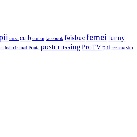
femei
pii
feisbuc
funny
cuib
criza
cuibar
facebook
postcrossing
ProTV
pui
Ponta
stiri
ni indisciplinati
reclama