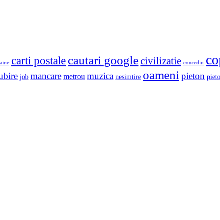
co
cautari google
carti postale
civilizatie
aine
concediu
oameni
ubire
mancare
muzica
pieton
metrou
job
nesimtire
pieto