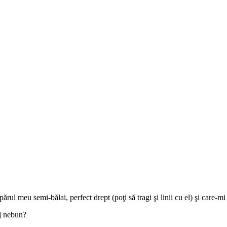
rul meu semi-bălai, perfect drept (poţi să tragi şi linii cu el) şi care
ej nebun?