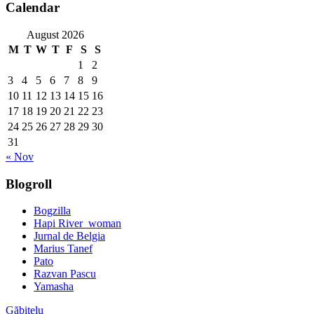
Calendar
August 2026
M
T
W
T
F
S
S
1
2
3
4
5
6
7
8
9
10
11
12
13
14
15
16
17
18
19
20
21
22
23
24
25
26
27
28
29
30
31
« Nov
Blogroll
Bogzilla
Hapi River_woman
Jurnal de Belgia
Marius Tanef
Pato
Razvan Pascu
Yamasha
Găbiţelu