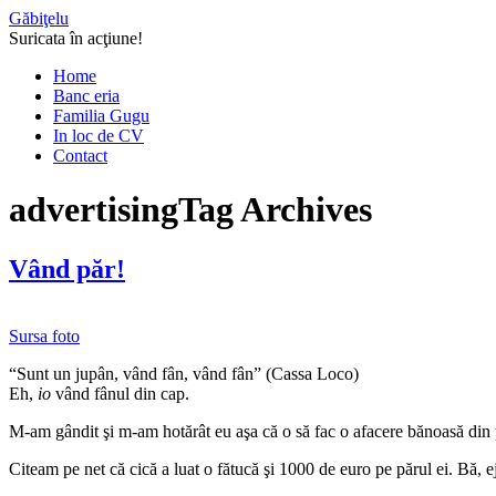
Găbiţelu
Suricata în acţiune!
Home
Banc eria
Familia Gugu
In loc de CV
Contact
advertising
Tag Archives
Vând păr!
Sursa foto
“Sunt un jupân, vând fân, vând fân” (Cassa Loco)
Eh,
io
vând fânul din cap.
M-am gândit şi m-am hotărât eu aşa că o să fac o afacere bănoasă din pă
Citeam pe net că cică a luat o fătucă şi 1000 de euro pe părul ei. Bă, 