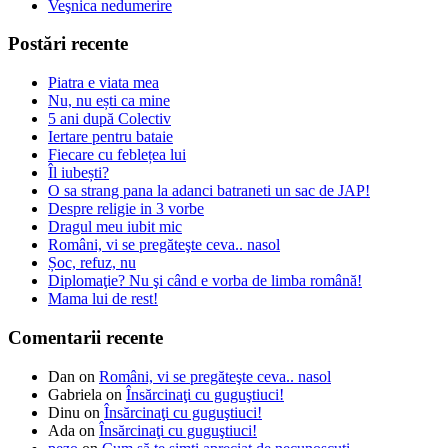
Veşnica nedumerire
Postări recente
Piatra e viata mea
Nu, nu ești ca mine
5 ani după Colectiv
Iertare pentru bataie
Fiecare cu feblețea lui
Îl iubești?
O sa strang pana la adanci batraneti un sac de JAP!
Despre religie in 3 vorbe
Dragul meu iubit mic
Români, vi se pregăteşte ceva.. nasol
Șoc, refuz, nu
Diplomaţie? Nu şi când e vorba de limba română!
Mama lui de rest!
Comentarii recente
Dan
on
Români, vi se pregăteşte ceva.. nasol
Gabriela
on
Însărcinaţi cu guguştiuci!
Dinu
on
Însărcinaţi cu guguştiuci!
Ada
on
Însărcinaţi cu guguştiuci!