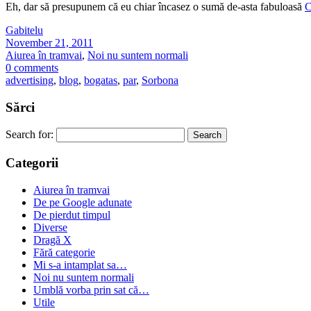
Eh, dar să presupunem că eu chiar încasez o sumă de-asta fabuloasă
C
Gabitelu
November 21, 2011
Aiurea în tramvai
,
Noi nu suntem normali
0 comments
advertising
,
blog
,
bogatas
,
par
,
Sorbona
Sărci
Search for:
Categorii
Aiurea în tramvai
De pe Google adunate
De pierdut timpul
Diverse
Dragă X
Fără categorie
Mi s-a intamplat sa…
Noi nu suntem normali
Umblă vorba prin sat că…
Utile