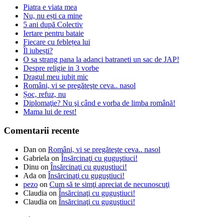
Piatra e viata mea
Nu, nu ești ca mine
5 ani după Colectiv
Iertare pentru bataie
Fiecare cu feblețea lui
Îl iubești?
O sa strang pana la adanci batraneti un sac de JAP!
Despre religie in 3 vorbe
Dragul meu iubit mic
Români, vi se pregăteşte ceva.. nasol
Șoc, refuz, nu
Diplomaţie? Nu şi când e vorba de limba română!
Mama lui de rest!
Comentarii recente
Dan
on
Români, vi se pregăteşte ceva.. nasol
Gabriela
on
Însărcinaţi cu guguştiuci!
Dinu
on
Însărcinaţi cu guguştiuci!
Ada
on
Însărcinaţi cu guguştiuci!
pezo
on
Cum să te simţi apreciat de necunoscuţi
Claudia
on
Însărcinaţi cu guguştiuci!
Claudia
on
Însărcinaţi cu guguştiuci!