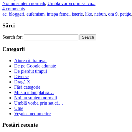
Noi nu suntem normali
,
Umblă vorba prin sat că...
4 comments
ac
,
bloggeri
,
eufemism
,
intepa femei
,
isterie
,
like
,
nebun
,
ora 9
,
petiţie
Sărci
Search for:
Categorii
Aiurea în tramvai
De pe Google adunate
De pierdut timpul
Diverse
Dragă X
Fără categorie
Mi s-a intamplat sa…
Noi nu suntem normali
Umblă vorba prin sat că…
Utile
Veşnica nedumerire
Postări recente