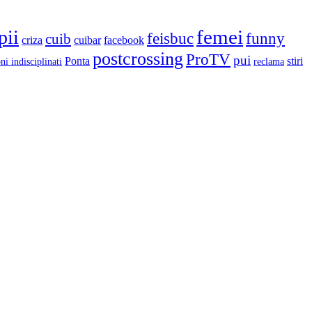
femei
pii
feisbuc
funny
cuib
criza
cuibar
facebook
postcrossing
ProTV
pui
Ponta
stiri
ni indisciplinati
reclama