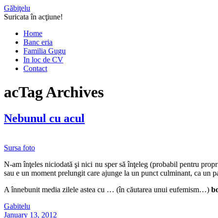
Găbiţelu
Suricata în acţiune!
Home
Banc eria
Familia Gugu
In loc de CV
Contact
ac
Tag Archives
Nebunul cu acul
Sursa foto
N-am înţeles niciodată şi nici nu sper să înţeleg (probabil pentru prop
sau e un moment prelungit care ajunge la un punct culminant, ca un pa
A înnebunit media zilele astea cu … (în căutarea unui eufemism…)
bo
Gabitelu
January 13, 2012