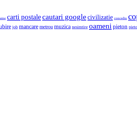
co
cautari google
carti postale
civilizatie
aine
concediu
oameni
ubire
mancare
muzica
pieton
metrou
job
nesimtire
pieto