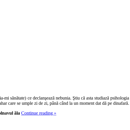
ria-mi sănătate) ce declanşează nebunia. Ştiu că asta studiază psihologi
har care se umple zi de zi, până când la un moment dat dă pe dinafară.
lnavul ăla
Continue reading
»