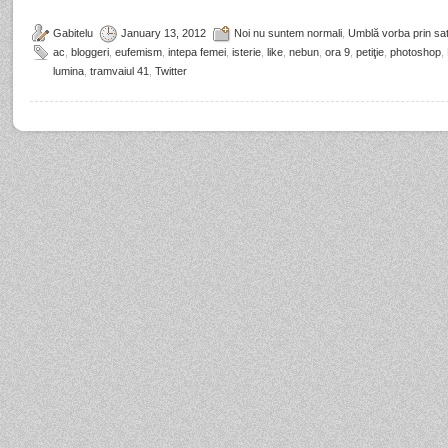
Gabitelu
January 13, 2012
Noi nu suntem normali
,
Umblă vorba prin sat
ac
,
bloggeri
,
eufemism
,
intepa femei
,
isterie
,
like
,
nebun
,
ora 9
,
petiţie
,
photoshop
,
lumina
,
tramvaiul 41
,
Twitter