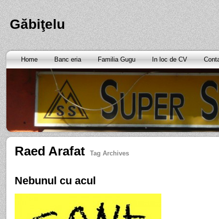
Găbiţelu
Home
Banc eria
Familia Gugu
In loc de CV
Cont
Raed Arafat
Tag Archives
Nebunul cu acul