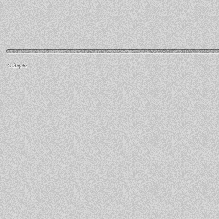
Găbiţelu