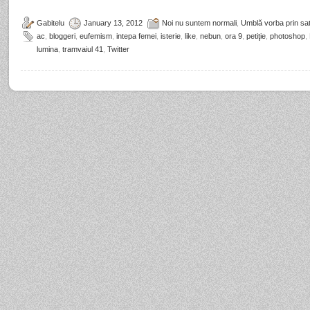
Gabitelu
January 13, 2012
Noi nu suntem normali
,
Umblă vorba prin sat
ac
,
bloggeri
,
eufemism
,
intepa femei
,
isterie
,
like
,
nebun
,
ora 9
,
petiţie
,
photoshop
,
lumina
,
tramvaiul 41
,
Twitter