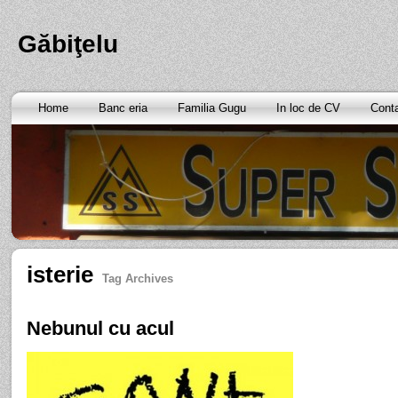
Găbiţelu
Home
Banc eria
Familia Gugu
In loc de CV
Cont
isterie
Tag Archives
Nebunul cu acul