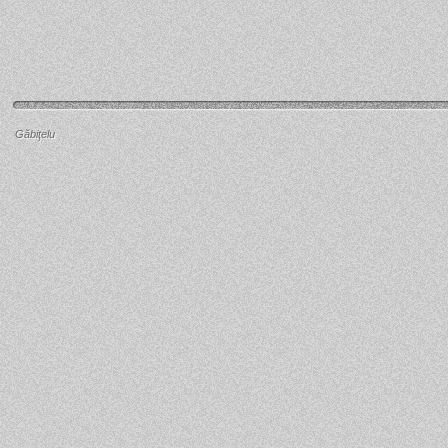
Găbiţelu