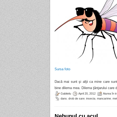
Sursa foto
Dacă mai sunt şi alţii ca mine care sunt 
bine dilema mea. Dilema ţânţarului care d
Gabitelu
April 20, 2012
Aiurea în t
dans
,
drob de sare
,
insecta
,
mancarime
,
met
Nebunul cu acul