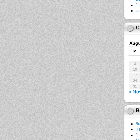
Ju
Ju
C
Augu
M
3
10
17
24
31
« No
B
Bo
Ha
Ju