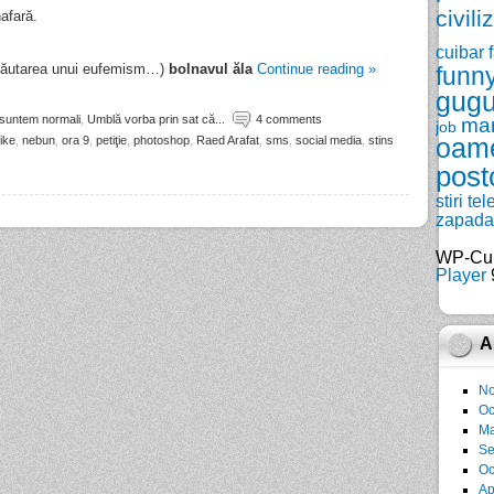
civili
afară.
cuibar
 căutarea unui eufemism…)
bolnavul ăla
Continue reading
»
funn
gugu
 suntem normali
,
Umblă vorba prin sat că...
4 comments
ma
job
like
,
nebun
,
ora 9
,
petiţie
,
photoshop
,
Raed Arafat
,
sms
,
social media
,
stins
oam
post
stiri
tel
zapada
WP-Cu
Player
9
A
No
Oc
Ma
Se
Oc
Ap