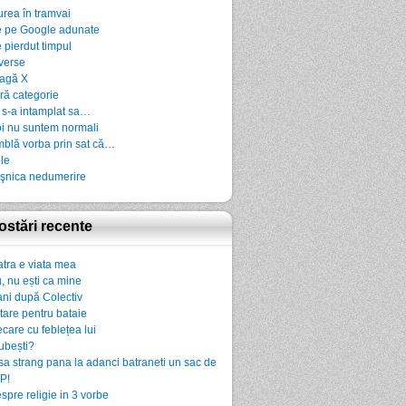
urea în tramvai
 pe Google adunate
 pierdut timpul
verse
agă X
ră categorie
 s-a intamplat sa…
i nu suntem normali
blă vorba prin sat că…
ile
şnica nedumerire
ostări recente
atra e viata mea
, nu ești ca mine
ani după Colectiv
rtare pentru bataie
ecare cu feblețea lui
iubești?
sa strang pana la adanci batraneti un sac de
P!
spre religie in 3 vorbe