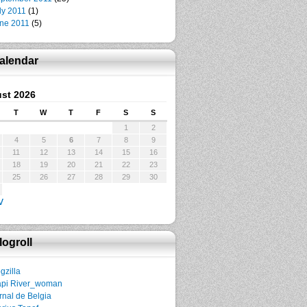
ly 2011
(1)
ne 2011
(5)
alendar
st 2026
T
W
T
F
S
S
1
2
4
5
6
7
8
9
11
12
13
14
15
16
18
19
20
21
22
23
25
26
27
28
29
30
v
logroll
gzilla
pi River_woman
rnal de Belgia