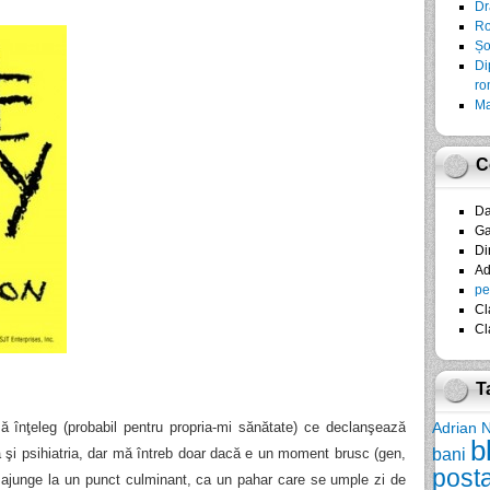
Dr
Ro
Șo
Di
ro
Ma
C
D
Ga
Di
A
pe
Cl
Cl
T
să înţeleg (probabil pentru propria-mi sănătate) ce declanşează
Adrian 
b
bani
a şi psihiatria, dar mă întreb doar dacă e un moment brusc (gen,
post
ajunge la un punct culminant, ca un pahar care se umple zi de