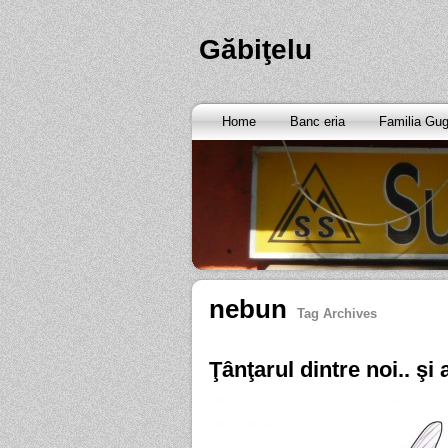
Găbiţelu
Home
Banc eria
Familia Gu
nebun
Tag Archives
Ţânţarul dintre noi.. şi