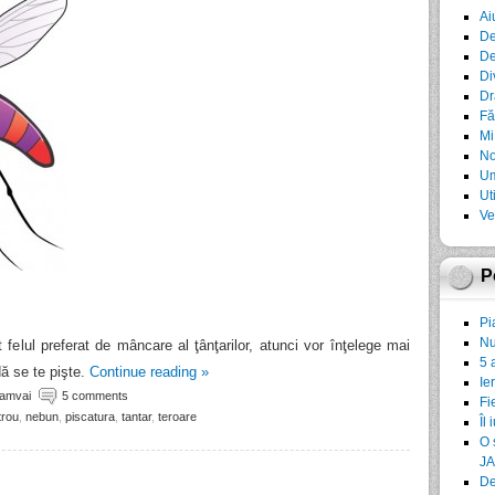
Ai
De
De
Di
Dr
Fă
Mi
No
Um
Ut
Ve
P
Pi
Nu
felul preferat de mâncare al ţânţarilor, atunci vor înţelege mai
5 
ă se te pişte.
Continue reading
»
Ie
ramvai
5 comments
Fi
rou
,
nebun
,
piscatura
,
tantar
,
teroare
Îl 
O 
JA
De