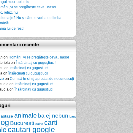
agul meu iubit mic
mâni, vi se pregăteşte ceva.. nasol
c, refuz, nu
plomaţie? Nu şi când e vorba de limba
mână!
ma lui de rest!
omentarii recente
an
on
Români, vi se pregăteşte ceva.. nasol
briela
on
Însărcinaţi cu guguştiuci!
nu
on
Însărcinaţi cu guguştiuci!
da
on
Însărcinaţi cu guguştiuci!
zo
on
Cum să te simţi apreciat de necunoscuţi
audia
on
Însărcinaţi cu guguştiuci!
audia
on
Însărcinaţi cu guguştiuci!
aguri
animale
ba ej nebun
Nastase
banc
log
carti
Bucuresti
caine
cautari google
ale