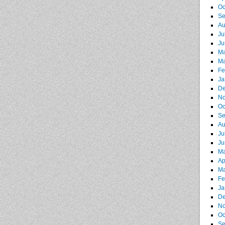
Oc
Se
Au
Ju
Ju
Ma
Ma
Fe
Ja
De
No
Oc
Se
Au
Ju
Ju
Ma
Ap
Ma
Fe
Ja
De
No
Oc
Se