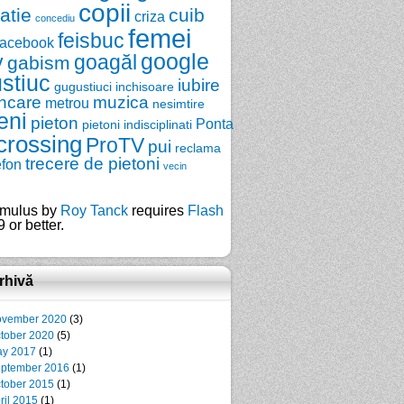
copii
zatie
cuib
criza
concediu
femei
feisbuc
facebook
google
y
goagăl
gabism
stiuc
iubire
gugustiuci
inchisoare
ncare
muzica
metrou
nesimtire
eni
pieton
Ponta
pietoni indisciplinati
crossing
ProTV
pui
reclama
trecere de pietoni
efon
vecin
mulus by
Roy Tanck
requires
Flash
 or better.
rhivă
vember 2020
(3)
tober 2020
(5)
y 2017
(1)
ptember 2016
(1)
tober 2015
(1)
ril 2015
(1)