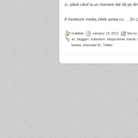
zi, până când la un moment dat dă pe din
A înnebunit media zilele astea cu … (în
Gabitelu
January 13, 2012
Noi nu
ac
,
bloggeri
,
eufemism
,
intepa femei
,
isterie
,
lumina
,
tramvaiul 41
,
Twitter