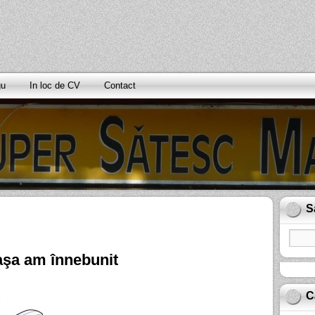
gu
In loc de CV
Contact
S
 aşa am înnebunit
C