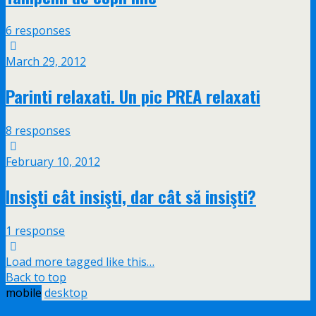
6 responses
March 29, 2012
Parinti relaxati. Un pic PREA relaxati
8 responses
February 10, 2012
Insişti cât insişti, dar cât să insişti?
1 response
Load more tagged like this…
Back to top
mobile
desktop