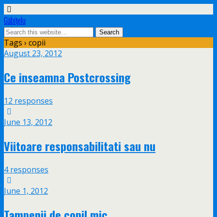
Găbiţelu
Tags › copii
August 23, 2012
Ce inseamna Postcrossing
12 responses
June 13, 2012
Viitoare responsabilitati sau nu
4 responses
June 1, 2012
Tampenii de copil mic